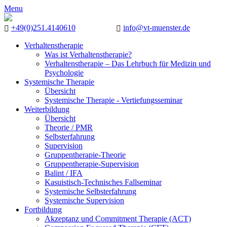
Menu
+49(0)251.4140610
info@vt-muenster.de
Verhaltenstherapie
Was ist Verhaltenstherapie?
Verhaltenstherapie – Das Lehrbuch für Medizin und
Psychologie
Systemische Therapie
Übersicht
Systemische Therapie - Vertiefungsseminar
Weiterbildung
Übersicht
Theorie / PMR
Selbsterfahrung
Supervision
Gruppentherapie-Theorie
Gruppentherapie-Supervision
Balint / IFA
Kasuistisch-Technisches Fallseminar
Systemische Selbsterfahrung
Systemische Supervision
Fortbildung
Akzeptanz und Commitment Therapie (ACT)