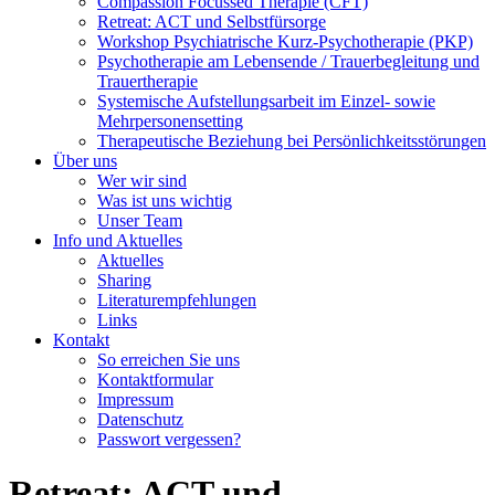
Compassion Focussed Therapie (CFT)
Retreat: ACT und Selbstfürsorge
Workshop Psychiatrische Kurz-Psychotherapie (PKP)
Psychotherapie am Lebensende / Trauerbegleitung und
Trauertherapie
Systemische Aufstellungsarbeit im Einzel- sowie
Mehrpersonensetting
Therapeutische Beziehung bei Persönlichkeitsstörungen
Über uns
Wer wir sind
Was ist uns wichtig
Unser Team
Info und Aktuelles
Aktuelles
Sharing
Literaturempfehlungen
Links
Kontakt
So erreichen Sie uns
Kontaktformular
Impressum
Datenschutz
Passwort vergessen?
Retreat: ACT und