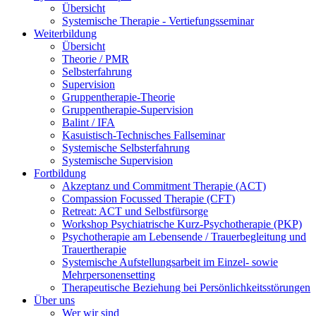
Übersicht
Systemische Therapie - Vertiefungsseminar
Weiterbildung
Übersicht
Theorie / PMR
Selbsterfahrung
Supervision
Gruppentherapie-Theorie
Gruppentherapie-Supervision
Balint / IFA
Kasuistisch-Technisches Fallseminar
Systemische Selbsterfahrung
Systemische Supervision
Fortbildung
Akzeptanz und Commitment Therapie (ACT)
Compassion Focussed Therapie (CFT)
Retreat: ACT und Selbstfürsorge
Workshop Psychiatrische Kurz-Psychotherapie (PKP)
Psychotherapie am Lebensende / Trauerbegleitung und
Trauertherapie
Systemische Aufstellungsarbeit im Einzel- sowie
Mehrpersonensetting
Therapeutische Beziehung bei Persönlichkeitsstörungen
Über uns
Wer wir sind