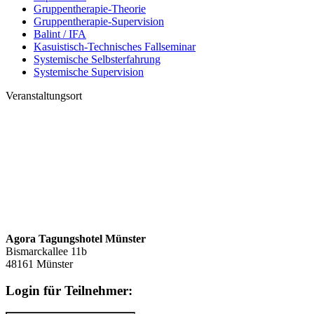
Gruppentherapie-Theorie
Gruppentherapie-Supervision
Balint / IFA
Kasuistisch-Technisches Fallseminar
Systemische Selbsterfahrung
Systemische Supervision
Veranstaltungsort
Agora Tagungshotel Münster
Bismarckallee 11b
48161 Münster
Login für Teilnehmer: