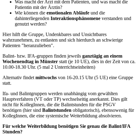
Was macht der Arzt mit dem Patienten, und was macht die
Patientin mit der Ärztin?
Wie können die
emotionalen Abläufe
und die
dahinterliegenden
Interaktionsphänomene
verstanden und
genutzt werden?
Hier hilft die Gruppe, Undenkbares und Unsichtbares
wahrzunehmen, zu entlasten und sich hierdurch an schwierige
Patienten "heranzulieben".
Balint- bzw. IFA-gruppen finden jeweils
ganztägig an einem
Wochenendtag in Münster
statt (je 10 UE), dies in der Zeit von ca.
10.00-18.30 Uhr. (5 mal 2 Unterrichtseinheiten)
Alternativ findet
mittwochs
von 16-20.15 Uhr (5 UE) eine Gruppe
statt.
Ifa- und Balintgruppen werden unabhängig vom gewählten
Hauptverfahren (VT oder TP) wechselseitig anerkannt. Dies gilt
nicht für KollegInnen, die die Balintstunden für die PSGV
benötigen (hier sind
Balintstunden
obligatorisch), ebensowenig für
KollegInnen, die eine systemische Weiterbildung absolvieren.
Für welche Weiterbildung benötigen Sie genau die Balint/IFA
Stunden?