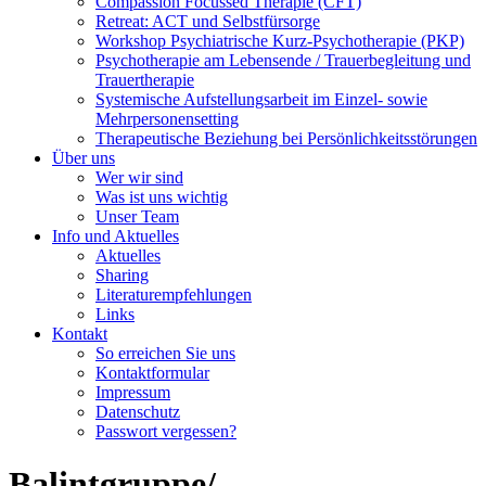
Compassion Focussed Therapie (CFT)
Retreat: ACT und Selbstfürsorge
Workshop Psychiatrische Kurz-Psychotherapie (PKP)
Psychotherapie am Lebensende / Trauerbegleitung und
Trauertherapie
Systemische Aufstellungsarbeit im Einzel- sowie
Mehrpersonensetting
Therapeutische Beziehung bei Persönlichkeitsstörungen
Über uns
Wer wir sind
Was ist uns wichtig
Unser Team
Info und Aktuelles
Aktuelles
Sharing
Literaturempfehlungen
Links
Kontakt
So erreichen Sie uns
Kontaktformular
Impressum
Datenschutz
Passwort vergessen?
Balintgruppe/