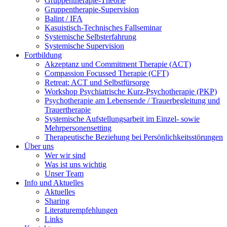
Gruppentherapie-Theorie
Gruppentherapie-Supervision
Balint / IFA
Kasuistisch-Technisches Fallseminar
Systemische Selbsterfahrung
Systemische Supervision
Fortbildung
Akzeptanz und Commitment Therapie (ACT)
Compassion Focussed Therapie (CFT)
Retreat: ACT und Selbstfürsorge
Workshop Psychiatrische Kurz-Psychotherapie (PKP)
Psychotherapie am Lebensende / Trauerbegleitung und
Trauertherapie
Systemische Aufstellungsarbeit im Einzel- sowie
Mehrpersonensetting
Therapeutische Beziehung bei Persönlichkeitsstörungen
Über uns
Wer wir sind
Was ist uns wichtig
Unser Team
Info und Aktuelles
Aktuelles
Sharing
Literaturempfehlungen
Links