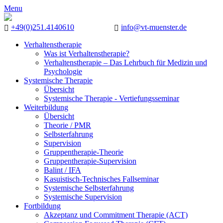
Menu
+49(0)251.4140610
info@vt-muenster.de
Verhaltenstherapie
Was ist Verhaltenstherapie?
Verhaltenstherapie – Das Lehrbuch für Medizin und
Psychologie
Systemische Therapie
Übersicht
Systemische Therapie - Vertiefungsseminar
Weiterbildung
Übersicht
Theorie / PMR
Selbsterfahrung
Supervision
Gruppentherapie-Theorie
Gruppentherapie-Supervision
Balint / IFA
Kasuistisch-Technisches Fallseminar
Systemische Selbsterfahrung
Systemische Supervision
Fortbildung
Akzeptanz und Commitment Therapie (ACT)